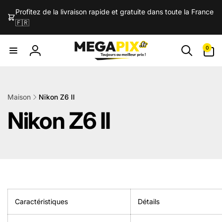
et
passer
Profitez de la livraison rapide et gratuite dans toute la France
au
🇫🇷
contenu
0 article
0
Connexion
Maison
Nikon Z6 II
Nikon Z6 II
Caractéristiques
Détails