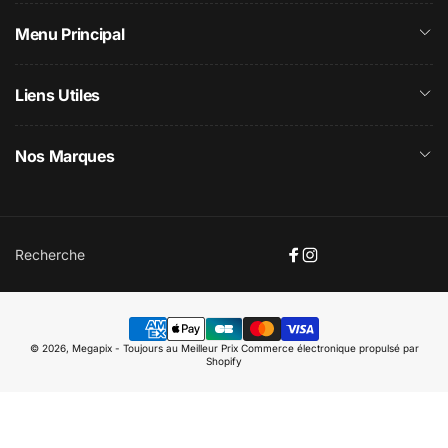
Menu Principal
Liens Utiles
Nos Marques
Recherche
Facebook
Instagram
Moyens
© 2026,
Megapix - Toujours au Meilleur Prix
Commerce électronique propulsé par
de
Shopify
paiement